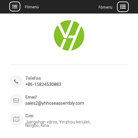
Főmenü
Főmenü
Ugrás
a
tartalomra
Telefon
+86-15824530883
Email
sales2@yhhoseassembly.com
Cím
Jiangshan város, Yinzhou kerület,
Ningbo, Kína