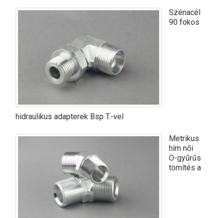
Szénacél
90 fokos
hidraulikus adapterek Bsp T.-vel
Metrikus
hím női
O-gyűrűs
tömítés a