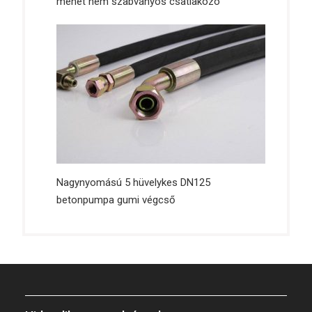
menet nem szabványos csatlakozó
Nagynyomású 5 hüvelykes DN125
betonpumpa gumi végcső