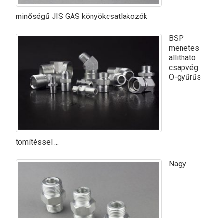
minőségű JIS GAS könyökcsatlakozók
BSP
menetes
állítható
csapvég
O-gyűrűs
tömítéssel ...
Nagy