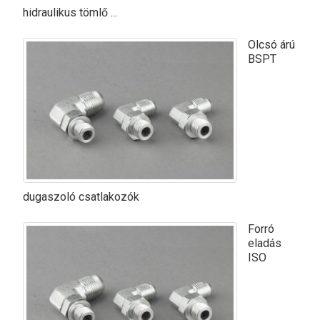
hidraulikus tömlő ...
Olcsó árú
BSPT
dugaszoló csatlakozók
Forró
eladás
ISO