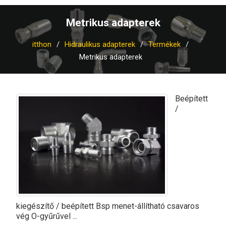
Metrikus adapterek
itthon
Hidraulikus adapterek
Termékek
Metrikus adapterek
Beépített
/
kiegészítő / beépített Bsp menet-állítható csavaros
vég O-gyűrűvel ...