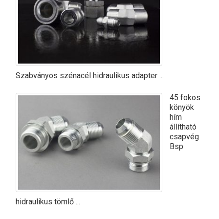
Szabványos szénacél hidraulikus adapter ...
45 fokos
könyök
hím
állítható
csapvég
Bsp
hidraulikus tömlő ...