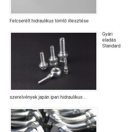
Felcserélt hidraulikus tömlő illesztése
Gyári
eladás
Standard
szerelvények japán ipari hidraulikus ...