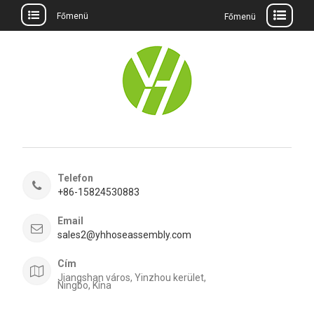
Főmenü
Főmenü
Ugrás
a
tartalomra
Telefon
+86-15824530883
Email
sales2@yhhoseassembly.com
Cím
Jiangshan város, Yinzhou kerület,
Ningbo, Kína