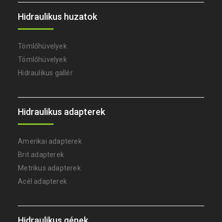
Hidraulikus huzatok
Tömlőhüvelyek
Tömlőhüvelyek
Hidraulikus gallér
Hidraulikus adapterek
Amerikai adapterek
Brit adapterek
Metrikus adapterek
Acél adapterek
Hidraulikus gépek