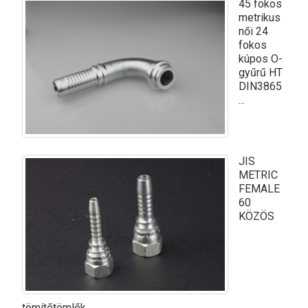
45 fokos
metrikus
női 24
fokos
kúpos O-
gyűrű HT
DIN3865
...
JIS
METRIC
FEMALE
60
KÖZÖS
tömítőtömlők