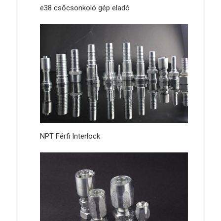
e38 csőcsonkoló gép eladó
NPT Férfi Interlock