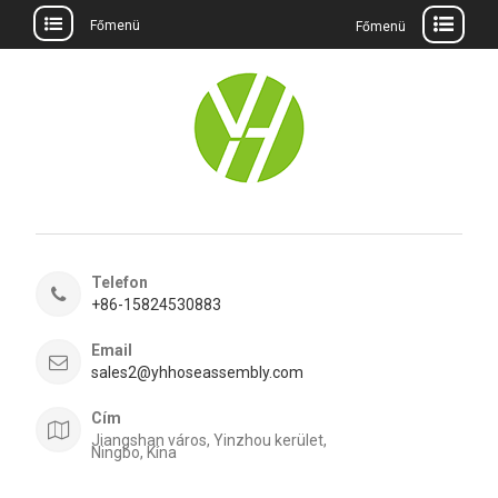
Főmenü
Főmenü
Ugrás
a
tartalomra
Telefon
+86-15824530883
Email
sales2@yhhoseassembly.com
Cím
Jiangshan város, Yinzhou kerület,
Ningbo, Kína