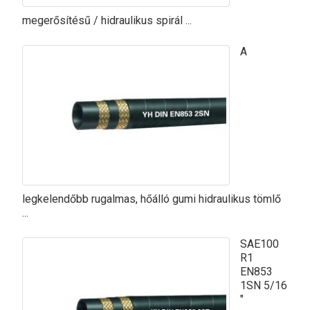
megerősítésű / hidraulikus spirál ...
A
legkelendőbb rugalmas, hőálló gumi hidraulikus tömlő
...
SAE100
R1
EN853
1SN 5/16
″