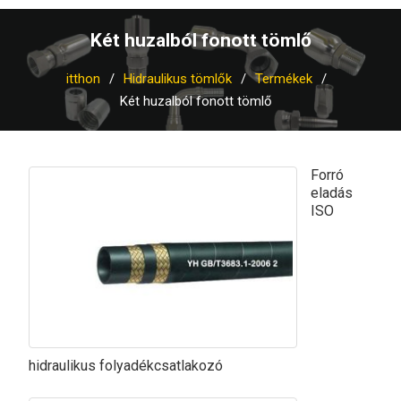
Két huzalból fonott tömlő
itthon
Hidraulikus tömlők
Termékek
Két huzalból fonott tömlő
Forró
eladás
ISO
hidraulikus folyadékcsatlakozó