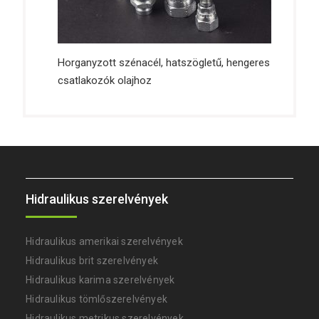
Horganyzott szénacél, hatszögletű, hengeres
csatlakozók olajhoz
Hidraulikus szerelvények
Hidraulikus amerikai szerelvények
Hidraulikus brit szerelvények
Hidraulikus karima szerelvények
Hidraulikus tömlőszerelvények
Hidraulikus metrikus szerelvények