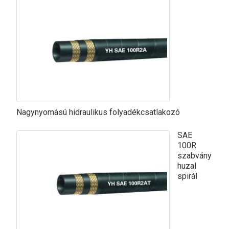
Nagynyomású hidraulikus folyadékcsatlakozó
SAE
100R
szabvány
huzal
spirál