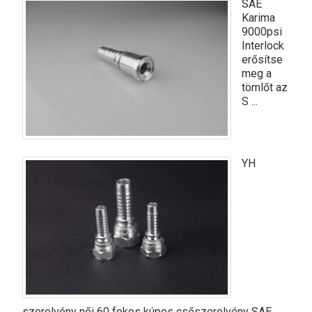
SAE
Karima
9000psi
Interlock
erősítse
meg a
tömlőt az
S ...
YH
szerelvény női 60 fokos kúpos csőszerelvény SAE