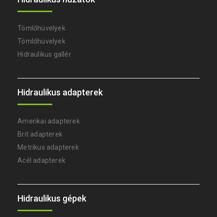
Tömlőhüvelyek
Tömlőhüvelyek
Hidraulikus gallér
Hidraulikus adapterek
Amerikai adapterek
Brit adapterek
Metrikus adapterek
Acél adapterek
Hidraulikus gépek