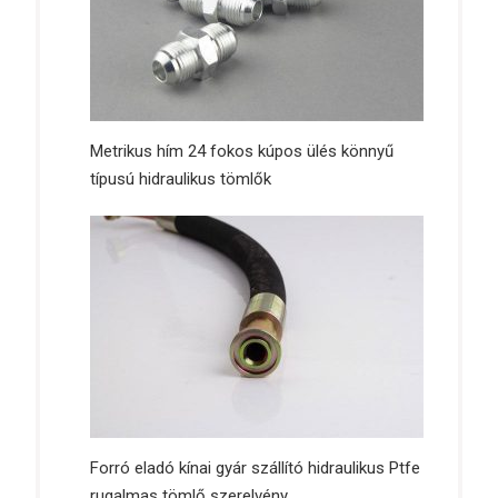
Metrikus hím 24 fokos kúpos ülés könnyű
típusú hidraulikus tömlők
Forró eladó kínai gyár szállító hidraulikus Ptfe
rugalmas tömlő szerelvény