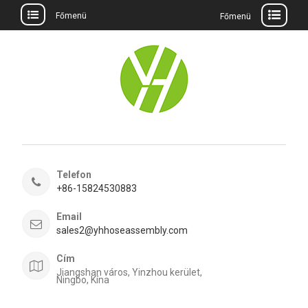
Főmenü
Főmenü
Ugrás
a
tartalomra
Telefon
+86-15824530883
Email
sales2@yhhoseassembly.com
Cím
Jiangshan város, Yinzhou kerület,
Ningbo, Kína