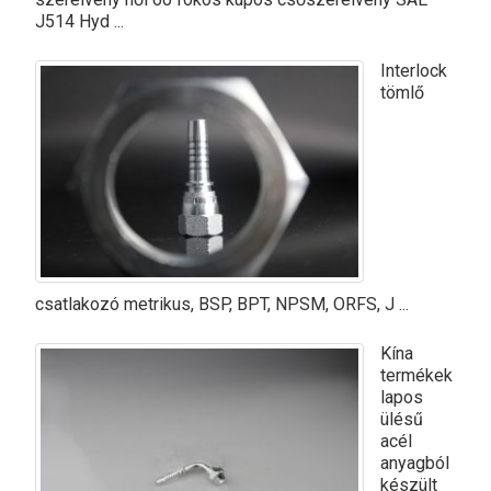
J514 Hyd ...
Interlock
tömlő
csatlakozó metrikus, BSP, BPT, NPSM, ORFS, J ...
Kína
termékek
lapos
ülésű
acél
anyagból
készült