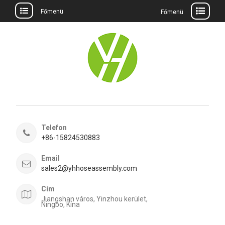
Főmenü
Főmenü
Ugrás
a
tartalomra
Telefon
+86-15824530883
Email
sales2@yhhoseassembly.com
Cím
Jiangshan város, Yinzhou kerület,
Ningbo, Kína