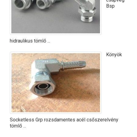
Bsp
hidraulikus tömlő ...
Könyök
Socketless Grp rozsdamentes acél csőszerelvény
tömlő ...