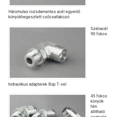
Háromutas rozsdamentes acél egyenlő
könyökhegesztett csőcsatlakozó
Szénacél
90 fokos
hidraulikus adapterek Bsp T.-vel
45 fokos
könyök
hím
állítható
csapvég