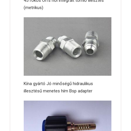
45 fokos Orfs női integrált tömlő illesztés
(metrikus)
Kína gyártó Jó minőségű hidraulikus
illesztésű menetes hím Bsp adapter