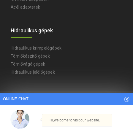
Acél adapterek
Hidraulikus gépek
Hidraulikus krimpelőgépek
Tömlőkészítő gépek
Tömlővágó gépek
Hidraulikus jelölőgépek
Arabic
Dutch
English
French
ONLINE CHAT
German
Italian
Japanese
Persian
Portuguese
Russian
Spanish
Turkish
Thai
Hi,welcome to visit our website.
Szerzői jog © Ningbo YH hidraulikus gépek gyára