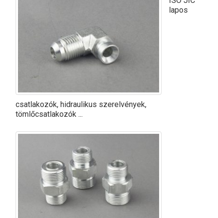
ISO JIC
lapos
csatlakozók, hidraulikus szerelvények,
tömlőcsatlakozók ...