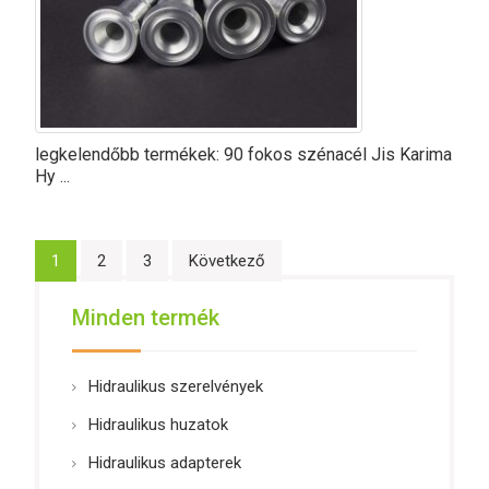
legkelendőbb termékek: 90 fokos szénacél Jis Karima
Hy ...
Bejegyzés
1
2
3
Következő
navigáció
Minden termék
Hidraulikus szerelvények
Hidraulikus huzatok
Hidraulikus adapterek