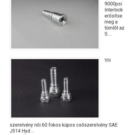
9000psi
Interlock
erősítse
meg a
tömlőt az
S ...
YH
szerelvény női 60 fokos kúpos csőszerelvény SAE
J514 Hyd ...