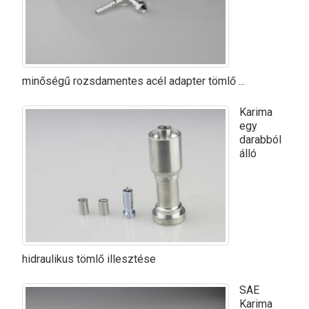
minőségű rozsdamentes acél adapter tömlő ...
Karima
egy
darabból
álló
hidraulikus tömlő illesztése
SAE
Karima