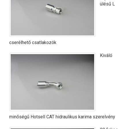
ülésű L
cserélhető csatlakozók
Kiváló
minőségű Hotsell CAT hidraulikus karima szerelvény