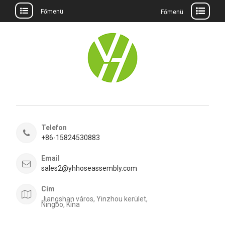
Főmenü
Főmenü
Ugrás
a
tartalomra
Telefon
+86-15824530883
Email
sales2@yhhoseassembly.com
Cím
Jiangshan város, Yinzhou kerület,
Ningbo, Kína