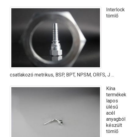
Interlock
tömlő
csatlakozó metrikus, BSP, BPT, NPSM, ORFS, J ...
Kína
termékek
lapos
ülésű
acél
anyagból
készült
tömlő