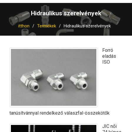
Hidraulikus szerelvények
itthon
Termékek
Hidraulikus szerelvények
Forró
eladás
ISO
tanúsítvánnyal rendelkező válaszfal-összekötők
JIC női