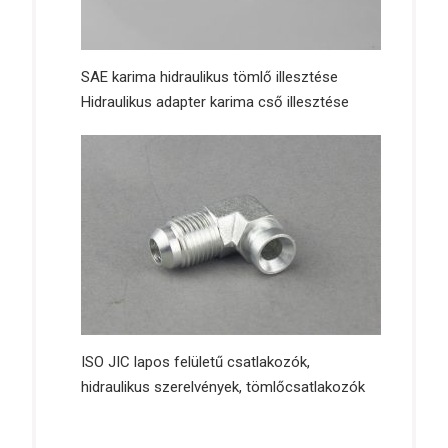
SAE karima hidraulikus tömlő illesztése
Hidraulikus adapter karima cső illesztése
ONLINE CHAT
ISO JIC lapos felületű csatlakozók,
Hi,welcome to visit our website.
hidraulikus szerelvények, tömlőcsatlakozók
Cilina