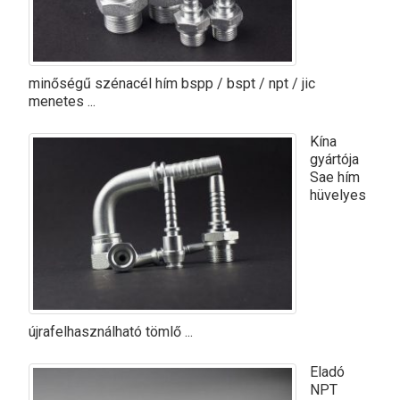
minőségű szénacél hím bspp / bspt / npt / jic
menetes ...
Kína
gyártója
Sae hím
hüvelyes
újrafelhasználható tömlő ...
Eladó
NPT