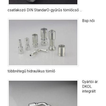
csatlakozó DIN StandarO-gyűrűs tömlőcső ...
Bsp női
többrétegű hidraulikus tömlő
Gyártói ár:
DKOL
integrált