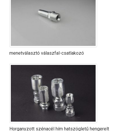
menetválasztó válaszfal-csatlakozó
Horganyzott szénacél hím hatszögletű hengerelt