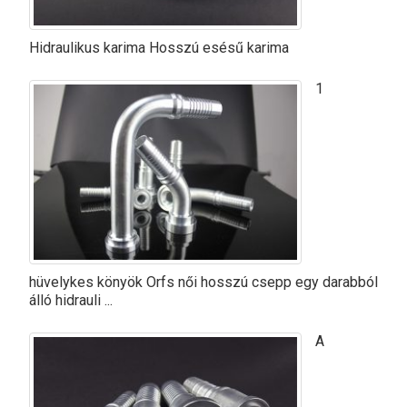
Hidraulikus karima Hosszú esésű karima
1
hüvelykes könyök Orfs női hosszú csepp egy darabból
álló hidrauli ...
A