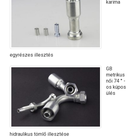
karima
egyrészes illesztés
GB
metrikus
női 74 ° -
os kúpos
ülés
hidraulikus tömlő illesztése