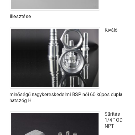
illesztése
Kiváló
minőségű nagykereskedelmi BSP női 60 kúpos dupla
hatszög H ...
Sűrítés
1/4 ″ OD
NPT