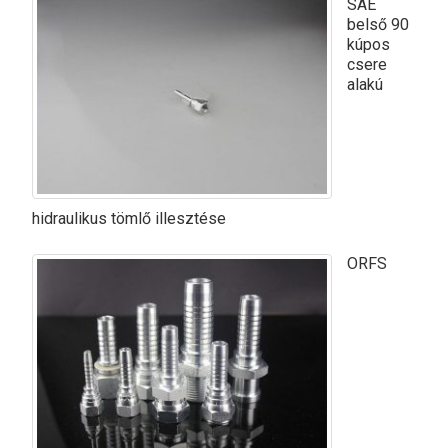
SAE
belső 90
kúpos
csere
alakú
hidraulikus tömlő illesztése
ORFS