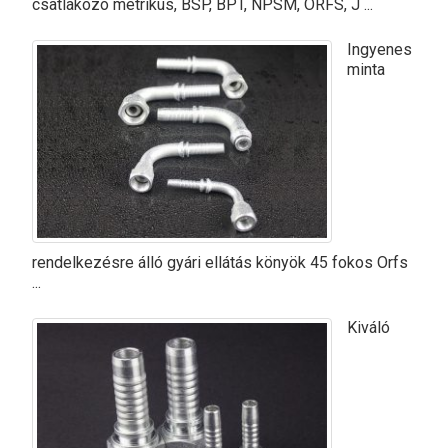
csatlakozó metrikus, BSP, BPT, NPSM, ORFS, J ...
Ingyenes
minta
rendelkezésre álló gyári ellátás könyök 45 fokos Orfs
...
Kiváló