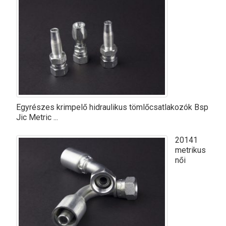
Egyrészes krimpelő hidraulikus tömlőcsatlakozók Bsp
Jic Metric ...
20141
metrikus
női