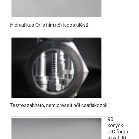
Hidraulikus Orfs hím női lapos ülésű ...
Testreszabható, nem préselt női csatlakozók
90
könyök
JIC forgó
aljzat 90