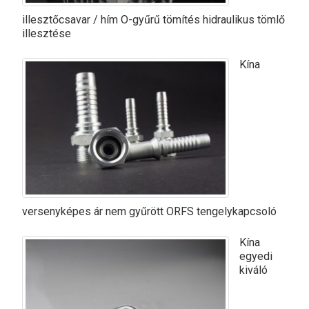
illesztőcsavar / hím O-gyűrű tömítés hidraulikus tömlő
illesztése
Kína
versenyképes ár nem gyűrött ORFS tengelykapcsoló
Kína
egyedi
kiváló