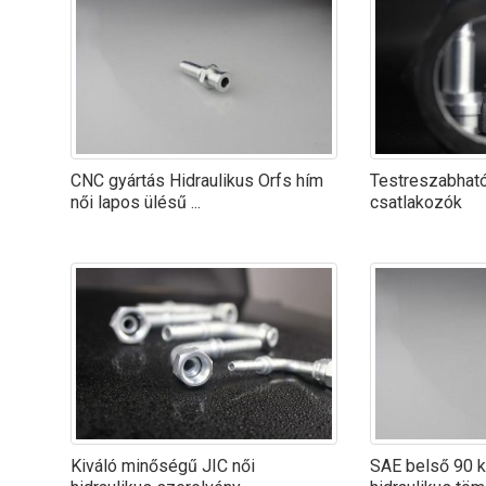
CNC gyártás Hidraulikus Orfs hím
Testreszabható
női lapos ülésű ...
csatlakozók
Kiváló minőségű JIC női
SAE belső 90 k