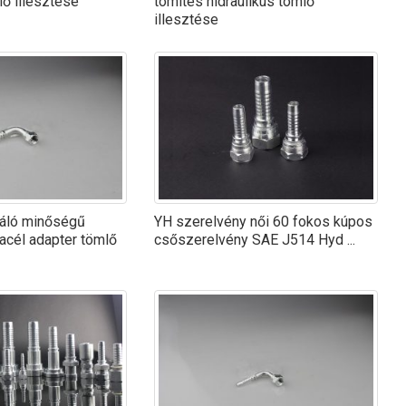
lő illesztése
tömítés hidraulikus tömlő
illesztése
váló minőségű
YH szerelvény női 60 fokos kúpos
acél adapter tömlő
csőszerelvény SAE J514 Hyd ...