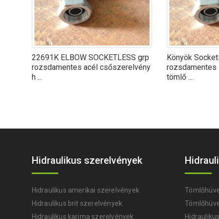
22691K ELBOW SOCKETLESS grp
Könyök Socket
rozsdamentes acél csőszerelvény
rozsdamentes 
h ...
tömlő ...
Hidraulikus szerelvények
Hidraul
Hidraulikus amerikai szerelvények
Tömlőhüve
Hidraulikus brit szerelvények
Tömlőhüve
Hidraulikus karima szerelvények
Hidraulikus