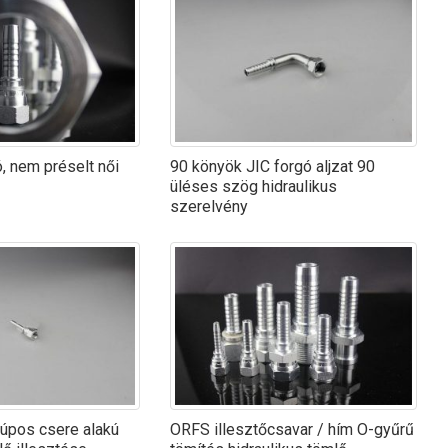
, nem préselt női
90 könyök JIC forgó aljzat 90
üléses szög hidraulikus
szerelvény
úpos csere alakú
ORFS illesztőcsavar / hím O-gyűrű