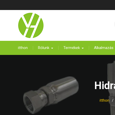
Ugrás
a
tartalomra
itthon
Rólunk
Termékek
Alkalmazás
Hidr
itthon