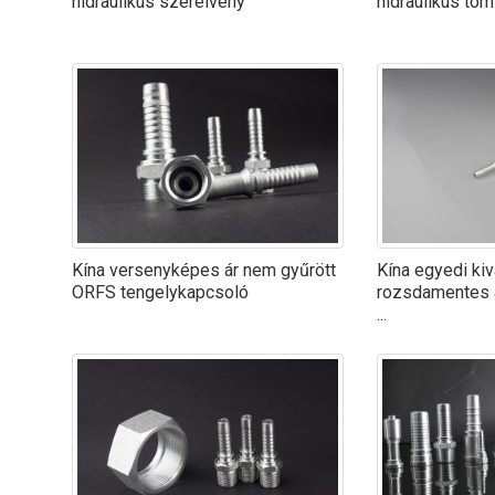
hidraulikus szerelvény
hidraulikus töm
Kína versenyképes ár nem gyűrött
Kína egyedi ki
ORFS tengelykapcsoló
rozsdamentes 
...