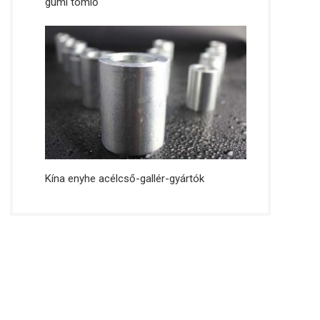
gumi tömlő
Kína enyhe acélcső-gallér-gyártók