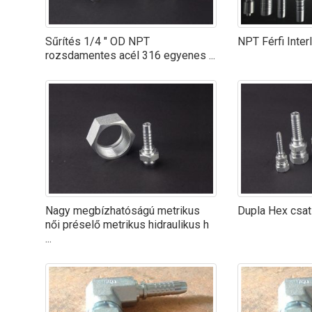
Sűrítés 1/4 ″ OD NPT
NPT Férfi Inter
rozsdamentes acél 316 egyenes ...
Nagy megbízhatóságú metrikus
Dupla Hex csa
női préselő metrikus hidraulikus h
...