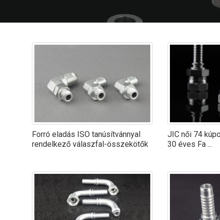
Forró eladás ISO tanúsítvánnyal
JIC női 74 kúpo
rendelkező válaszfal-összekötők
30 éves Fa ...