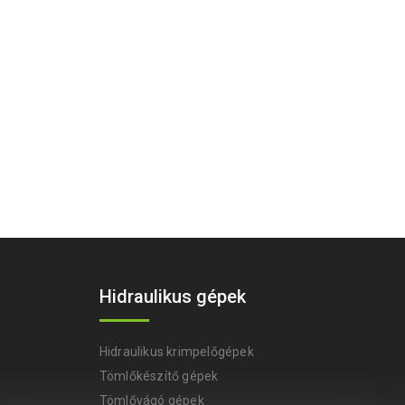
Hidraulikus gépek
Hidraulikus krimpelőgépek
Tömlőkészítő gépek
Tömlővágó gépek