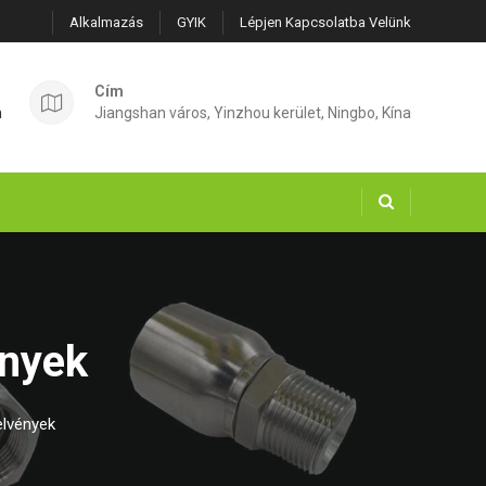
Alkalmazás
GYIK
Lépjen Kapcsolatba Velünk
Cím
m
Jiangshan város, Yinzhou kerület, Ningbo, Kína
ények
elvények