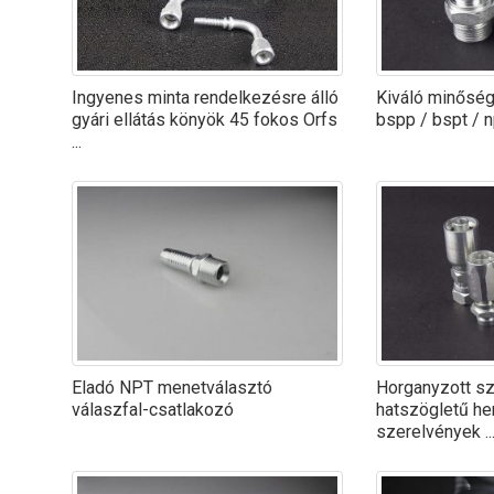
Ingyenes minta rendelkezésre álló
Kiváló minősé
gyári ellátás könyök 45 fokos Orfs
bspp / bspt / np
...
Eladó NPT menetválasztó
Horganyzott s
válaszfal-csatlakozó
hatszögletű he
szerelvények ..