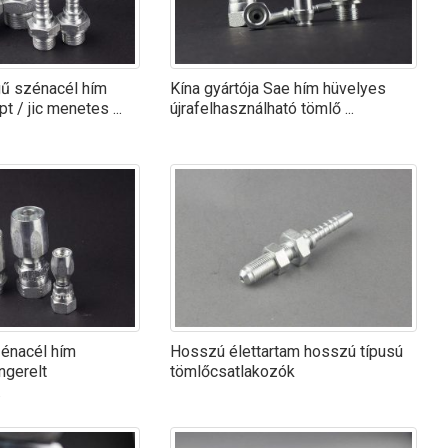
gű szénacél hím
Kína gyártója Sae hím hüvelyes
t / jic menetes ...
újrafelhasználható tömlő ...
zénacél hím
Hosszú élettartam hosszú típusú
ngerelt
tömlőcsatlakozók
.