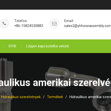
Telefon
Email
+86-15824530883
sales2@yhhoseassembly.co
GYIK
Lépjen kapcsolatba velünk
aulikus amerikai szerelv
Hidraulikus szerelvények
Termékek
Hidraulikus amerikai szer