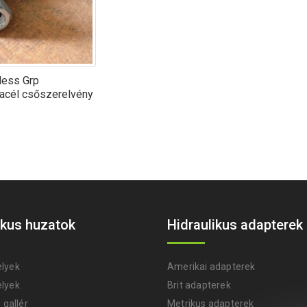
less Grp
acél csőszerelvény
ikus huzatok
Hidraulikus adapterek
lyek
Amerikai adapterek
lyek
Brit adapterek
 gallér
Metrikus adapterek