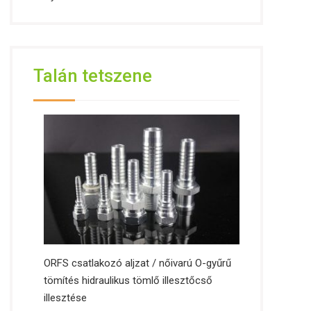
Talán tetszene
ORFS csatlakozó aljzat / nőivarú O-gyűrű
tömítés hidraulikus tömlő illesztőcső
illesztése