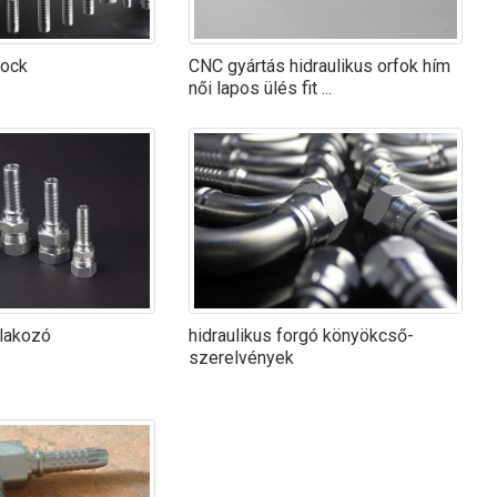
lock
CNC gyártás hidraulikus orfok hím
női lapos ülés fit ...
tlakozó
hidraulikus forgó könyökcső-
szerelvények